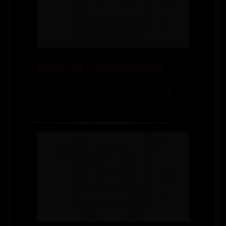
普通却不平凡 声丽H3便携音箱试用
📅 09-11
👁️ 8739