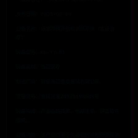
发布日期：2025-08-04
设备名称：语言障碍评估和训练系统（言语治
疗）
设备型号：HL-YY-01
设备品牌：海蓝医疗
制造厂商：青岛海蓝康复器械有限公司
注册证号：鲁械注准20172190505号
设备构成：产品由触摸屏、电脑主机、语言软件
组成。
设备功能：该产品适用于失语症的诊断筛查和训