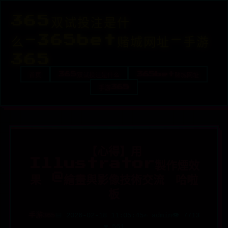
365双试投注是什
么-365bet赌城网址-手游
365
首页
365双试投注是什么
365bet赌城网址
手游365
【心得】用
Illustrator製作煙效
果 @繪畫與影像技術交流 哈啦
板
手游365
📅 2026-02-18 11:05:45
✍️ admin
👁️ 7713
❤️ 561