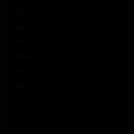
作品介紹
水桶名單
分享
關閉圖片影片
設定
查看全文
卡回文

本站所刊載之圖文內容等版權皆屬原廠商或原作