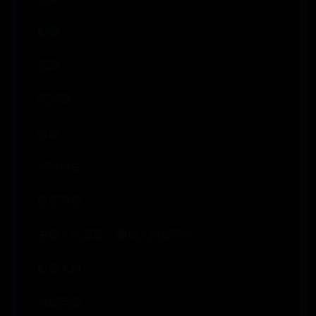
斜體
底線
刪除線
防雷
清除格式
更多顏色
未登入的勇者，要加入討論嗎？
板務人員：
引言回覆