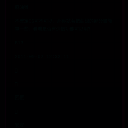
麻油雞
不確定CS可不可以，那你試著把曲線的部分畫簡
單一些，看看是否有這個功能可以用？
B13
2011-09-02 12:32:11


回覆

安安