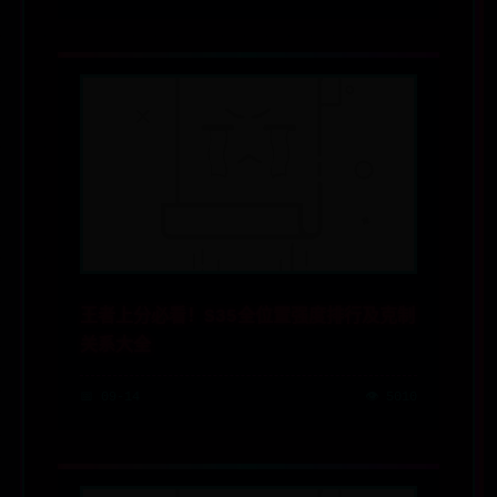
王者上分必看！S35全位置强度排行及克制
关系大全
📅 09-14
👁️ 5010