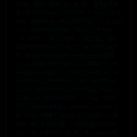
step.3使用【鋼筆工具( P )】，在黑色區域
由上至下畫一直線。(筆畫寬度：0.15pt、筆畫
顏色：白色)step.4在【移動工具( V )】上點
二下，開啟移動進階視窗，在位置/水平輸入
「0.15pt」，按下「拷貝」，再按確定。此時
畫面中已經有兩條線完成。註：0.15pt只是參
考，但筆畫粗細應該要與水平輸入的寬度相等。
step.5接著需要製作更多的線，重覆點選「物
件/變形/再次變形」，或是利用快速鍵Ctrl+D
大量複製剛才拷貝的直線。step.6大量複製線
條後如下圖，此時大約有50條線左右。step.7
將剛才大量複製的筆畫全選( Ctrl+A )起來。
按下「物件/組成群組( Ctrl+G )」step.8
在「視窗/透明度( Shift+Ctrl+F10 )」面
板中，將一般改為網屏，不透明度由100%改為
10%。為的是要表現出煙的層次感。step.9完