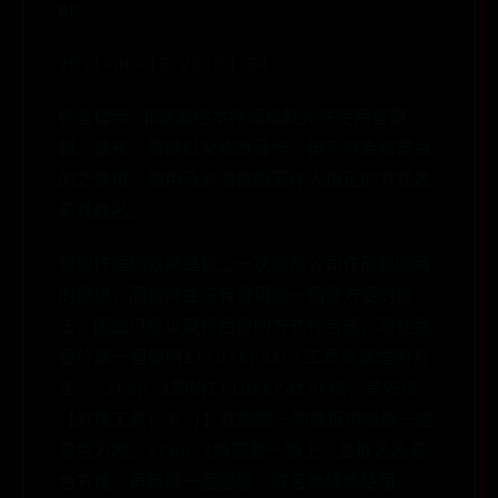
BP-
2011-08-16 23:03:54
作者標示-非商業性本授權條款允許使用者重
製、散布、傳輸以及修改著作，但不得為商業目
的之使用。使用時必須按照著作人指定的方式表
彰其姓名。
想製作煙的效果是從上一次要幫公司作形象圖時
的需求，而當時並沒有發現這一個很方便的技
法，因此只能以東拼西剪的方式作合成。現在我
要分享一個使用Illustrator工具來畫煙的方
法。 step.1開始Illustrator後，首先以
【方塊工具( M )】在圖層一的畫板中繪製一個
黑色方塊。step.2將圖層一鎖上，並取名為黑
色方塊。再新增一個圖層，取名為線條使用。