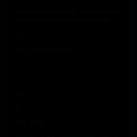
最近做一些抽象背景很好用, 先畫兩條直線再使
用漸變工具指定階數也可以達成相同的效果:)
B14
2014-04-12 02:08:51


回覆

八玥 可茉羅