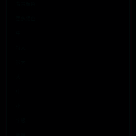
背景顏色
更多顏色
中
特大
很大
大
中
小
字級
粗體