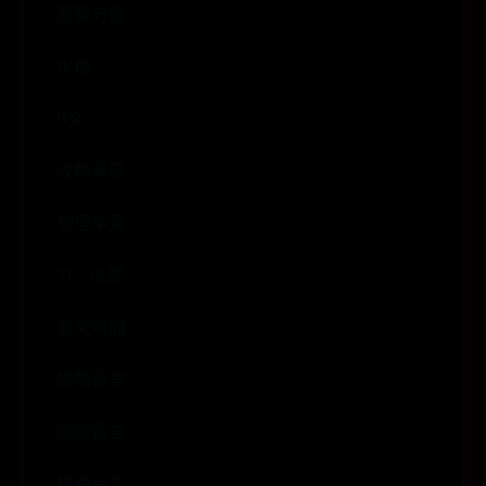
閱覽分級
水桶
M文
收精華區
管理本頁
IP 位置
發文時間
編輯留言
刪除留言
檢舉留言