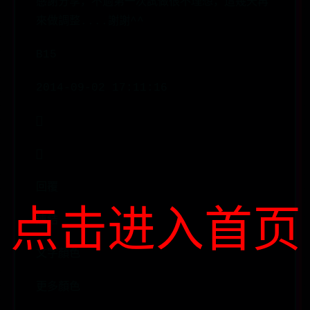
感謝分享，不過第一次試做很不理想，這幾天再
來做調整....謝謝^^
B15
2014-09-02 17:11:16


回覆
点击进入首页
連結
文字顏色
更多顏色