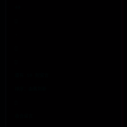
49

-


還有 10 則留言
排序：由舊到新

收合留言