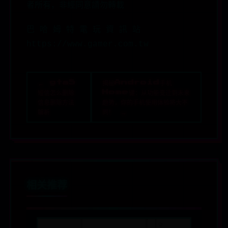
者所有，非經同意請勿轉載
巴 哈 姆 特 電 玩 資 訊 站
https://www.gamer.com.tw
← gta5
揭秘Android手机
短信怎么删除
Home键：从功能变迁到未来
信息删除方法
趋势，你的手机使用体验将大不
解析
同！ →
相关推荐