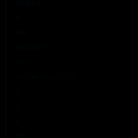
顯示舊留言

仙仙
做不出來耶= =
B11
2011-09-02 12:27:57

1

回覆