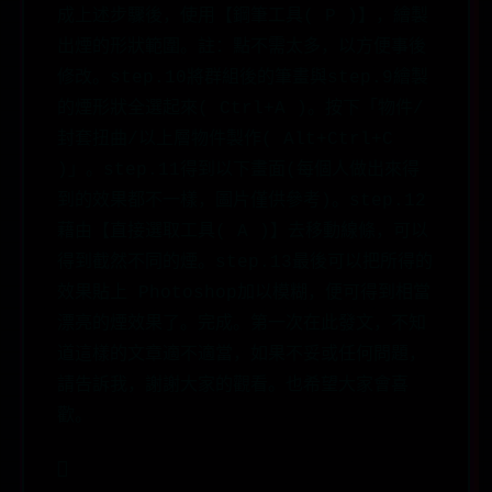
成上述步驟後，使用【鋼筆工具( P )】，繪製
出煙的形狀範圍。註：點不需太多，以方便事後
修改。step.10將群組後的筆畫與step.9繪製
的煙形狀全選起來( Ctrl+A )。按下「物件/
封套扭曲/以上層物件製作( Alt+Ctrl+C
)」。step.11得到以下畫面(每個人做出來得
到的效果都不一樣，圖片僅供參考)。step.12
藉由【直接選取工具( A )】去移動線條，可以
得到截然不同的煙。step.13最後可以把所得的
效果貼上 Photoshop加以模糊，便可得到相當
漂亮的煙效果了。完成。第一次在此發文，不知
道這樣的文章適不適當，如果不妥或任何問題，
請告訴我，謝謝大家的觀看。也希望大家會喜
歡。
