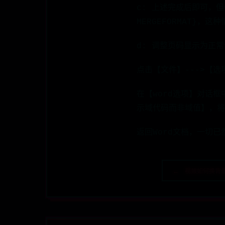
c: 上述完成后即可，但
MERGEFORMAT}
d: 调整页码显示为正常值
点击【文件】--->【选
在【word选项】对话
示域代码而非域值】，将
返回Word文档，一切已
← 视频如何换背