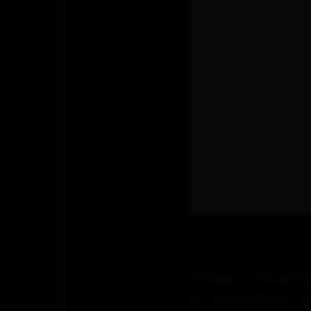
不常编辑对文档有格式要
用，在网上搜索半天，异