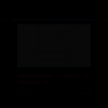
世界杯裁判阶段总结：1/8无大争议，小公
举离决赛更进一步
1
📅 08-10
👁️ 2330