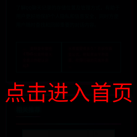
了解QQ聊天记录的存储位置及管理方式，有助于
用户更好地保护个人隐私和信息安全，同时方便
用户随时查找和回顾重要的对话内容。
← 奥特曼有哪些
水煮蛋要煮多久？告訴你黃
(56位奥特曼大
金公式，輕鬆煮出半熟蛋
全盘点你都认识
黃、吹彈可破的完美外表
吗)
→
点击进入首页
相关推荐