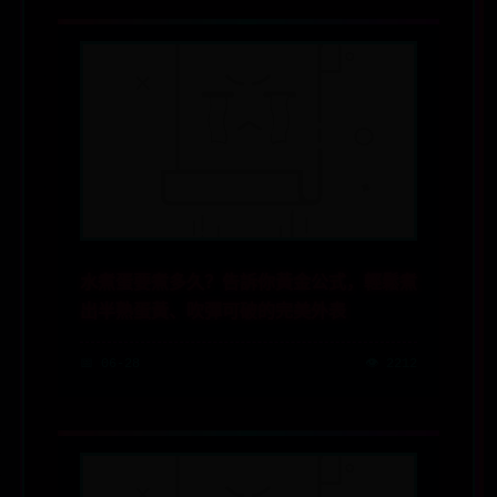
水煮蛋要煮多久？告訴你黃金公式，輕鬆煮
出半熟蛋黃、吹彈可破的完美外表
📅 06-28
👁️ 2212