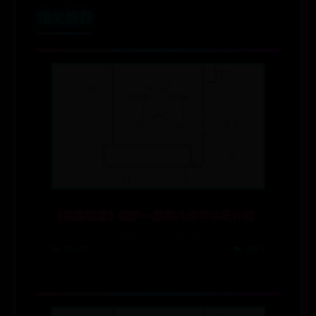
相关推荐
《英雄联盟》维护一般到几点可以玩介绍
📅 06-27
👁️ 4667