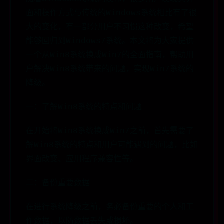
面和操作方式与传统的Windows系统相比有了很
大的变化，有一部分用户不习惯这种改变，希望
能够回归到Windows7系统。本文将为大家提供
一个从Win8系统换成Win7的全面指南，帮助用
户解决Win8系统带来的问题，实现Win7系统的
降级。
一：了解Win8系统的特点和问题
在开始将Win8系统换成Win7之前，首先需要了
解Win8系统的特点和用户可能遇到的问题，比如
界面改变、应用程序兼容性等。
二：备份重要数据
在进行系统降级之前，务必备份重要的个人和工
作数据，以防数据丢失或损坏。