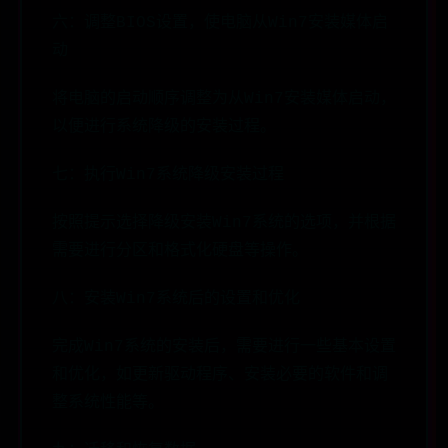
六：调整BIOS设置，使电脑从Win7安装媒体启
动
将电脑的启动顺序调整为从Win7安装媒体启动，
以便进行系统降级的安装过程。
七：执行Win7系统降级安装过程
按照提示选择降级安装Win7系统的选项，并根据
需要进行分区和格式化硬盘等操作。
八：安装Win7系统后的设置和优化
完成Win7系统的安装后，需要进行一些基本设置
和优化，如更新驱动程序、安装必要的软件和调
整系统性能等。