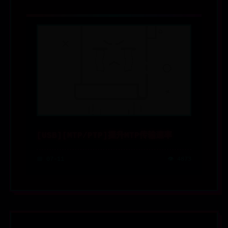
[USB][MTP/PTP]提升MTP传输速率
📅 07-11
👁️ 4873