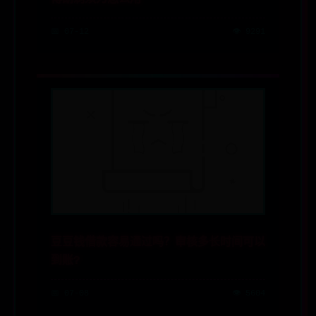
📅 07-12
👁️ 9291
豆豆钱借款容易通过吗？审核多长时间可以
到账?
📅 07-08
👁️ 5604