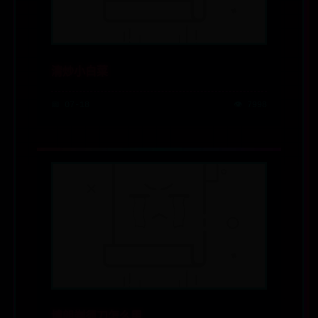
清炒小白菜
📅 07-18
👁️ 7998
博朗剃须刀怎么用