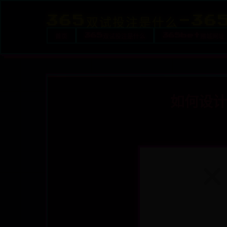
365双试投注是什么-36
首页
365双试投注是什么
365bet赌城网址
如何设计