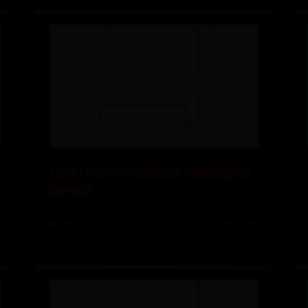
[分享]针对子MOD新增任务“重绽玫瑰”的
条件修改
5
📅 06-27
👁️ 5069