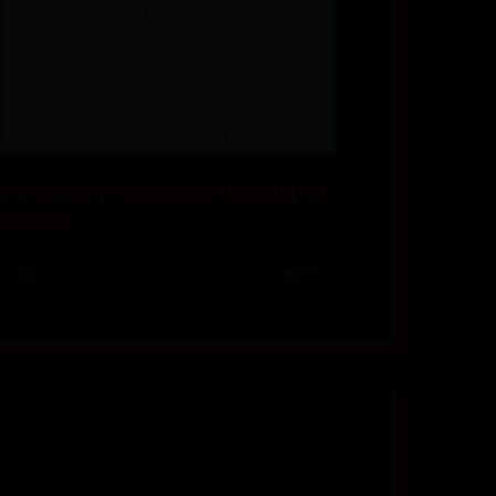
[分享]针对子MOD新增任务“重绽玫瑰”的
条件修改
📅 06-27
👁️ 5069