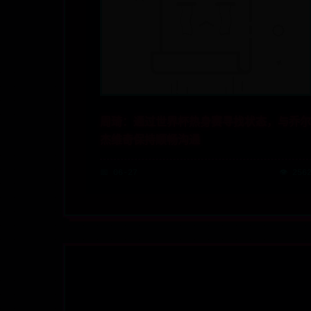
周琦：通过世界杯热身赛寻找状态，与乔尔
杰维奇保持顺畅沟通
📅 06-27
👁️ 256