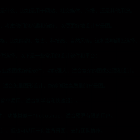
是什么，比如是用于网站、社交媒体、海报，还是其他用途。
，考虑他们的兴趣和偏好，以便更好地设计背景图。
格，比如简约、复古、科技感、自然风等。这将影响颜色选择、
供选择，以下是一些常用的设计软件和平台：
hop：专业级图像编辑软件，功能强大，适合复杂的图像处理和设计。
ator：适合矢量图形设计，能够创建高质量的背景图。
具，简单易用，适合初学者和快速设计。
件，功能类似于Photoshop，适合预算有限的用户。
面设计，但也可以用于创建背景图，支持团队协作。