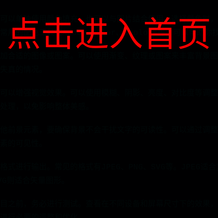
可以单独使用颜色填充，也可以与图片结合使用。选择颜色时，
点击进入首页
用的配色工具有Adobe Color、Coolors等，可以帮助
加合适的图像或图案。可以使用渐变、纹理或图案来丰富背景图
失真的情况。
可以增强视觉效果。可以使用模糊、阴影、亮度、对比度等调整
处理，以免影响整体美感。
他前景元素，要确保背景不会干扰文字的可读性。可以通过调整
素的可见性。
式进行输出。常见的格式有JPEG、PNG、SVG等。JPEG适合
VG则适合矢量图形。
目之前，务必进行测试。查看在不同设备和屏幕尺寸下的效果，