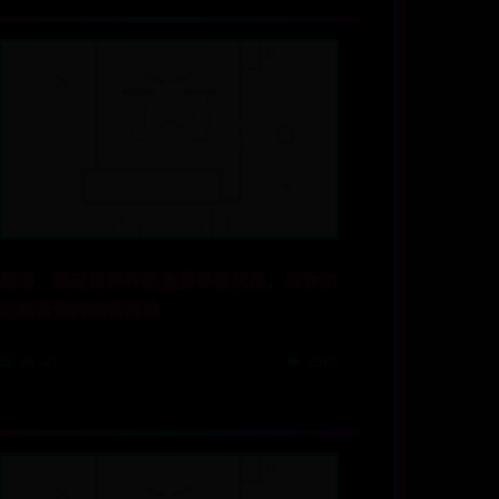
周琦：通过世界杯热身赛寻找状态，与乔尔
杰维奇保持顺畅沟通
📅 06-27
👁️ 2562