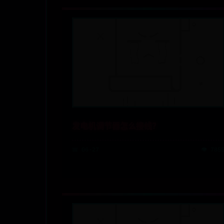
发电机调节器怎么接线？
📅 06-27
👁️ 785