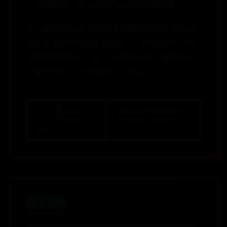
4.活动获得：参与活动可以获得指定装备。
关于造梦西游3所有饰品在哪获得和造梦西游3饰
品掉落表的介绍到此就结束了，不知道你从中找
到你需要的信息了吗 ？如果你还想了解更多这
方面的信息，记得收藏关注本站。
← cf兰角色
小蛋空气净化蛋效果怎么
_cf兰角色是什么
样？选择什么样的好？
属性
→
相关推荐