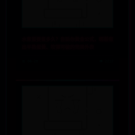
水煮蛋要煮多久？告訴你黃金公式，輕鬆煮
出半熟蛋黃、吹彈可破的完美外表
📅 06-28
👁️ 2212