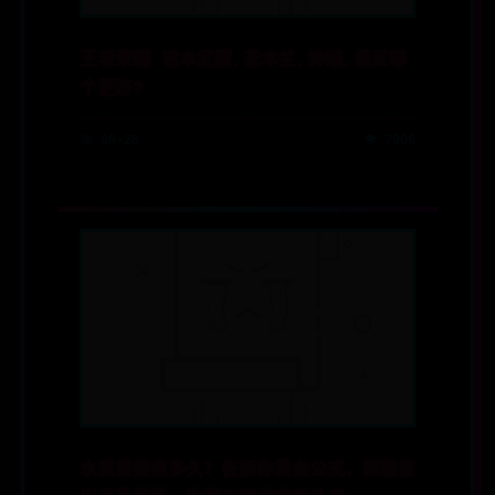
王者荣耀 宫本武藏,花木兰,钟馗,我买哪
个更好?
📅 06-28
👁️ 7906
水煮蛋要煮多久？告訴你黃金公式，輕鬆煮