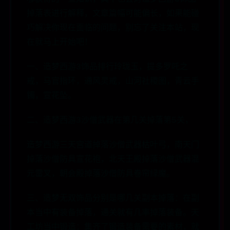
掉落表进行解释，文章篇幅可能偏长，如果能碰
巧解决你现在面临的问题，别忘了关注本站，现
在就马上开始吧！
一、造梦西游3饰品排行玲珑玉，提多罗吒之
戒，马官指环，通风灵戒，山河社稷图，青云手
镯，宣花坠。
二、造梦西游3沙僧武器在第几关掉落第5关，
造梦西游三天宫道掉落沙僧武器枯叶弓，南天门
掉落沙僧防具宣花袍，北天王殿掉落沙僧武器混
元雷叉，朝会殿掉落沙僧防具卷帘绿魔。
三、造梦无双饰品分别是哪几关副本掉落：在副
本当中有装备掉落，通关就有几率掉落装备。天
工坊当中锻造：集齐了锻造装备需要的素材，就