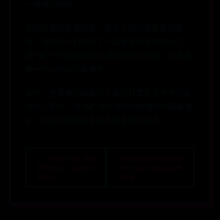
一种亲切称呼。
回顾互联网发展初期，拨号上网的速度虽然缓
慢，但却为人们打开了一扇通往新世界的大门。
而“猫”作为连接现实与虚拟世界的桥梁，也承载
着一代人的记忆和情怀。
如今，宽带猫已经成为了我们日常生活中不可或
缺的一部分，而“猫”这个昵称也将继续伴随着我
们，见证互联网技术的不断发展与进步。
← 芒果怎么挑？超实
王者荣耀中金牌银牌如何
用挑选技巧，让你秒变
计算？适用于哪些游戏模
选果达人
式详解 →